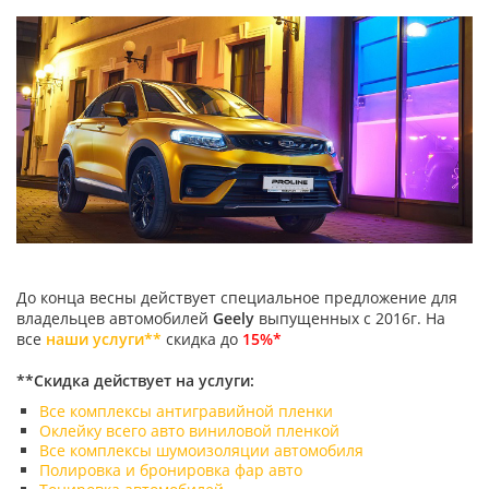
До конца весны действует специальное предложение для
владельцев автомобилей
Geely
выпущенных с 2016г. На
все
наши услуги**
скидка до
15%*
**Скидка действует на услуги:
Все комплексы антигравийной пленки
Оклейку всего авто виниловой пленкой
Все комплексы шумоизоляции автомобиля
Полировка и бронировка фар авто