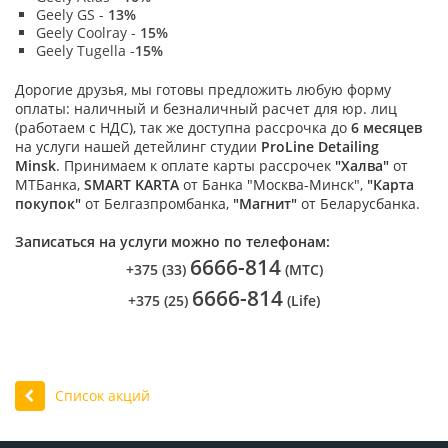
Geely GS -
13%
Geely Сoolray -
15%
Geely Tugella -
15%
Дорогие друзья, мы готовы предложить любую форму
оплаты: наличный и безналичный расчет для юр. лиц
(работаем с НДС), так же доступна рассрочка до
6 месяцев
на услуги нашей детейлинг студии
ProLine Detailing
Minsk
. Принимаем к оплате карты рассрочек
"Халва"
от
МТБанка,
SMART KARTA
от Банка "Москва-Минск",
"Карта
покупок"
от Белгазпромбанка,
"Магнит"
от Беларусбанка.
Записаться на услуги можно по телефонам:
6666-
814
+375 (33)
(МТС)
6
666-814
+375 (25)
(Life)
Список акций