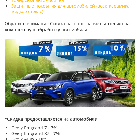
Тонировка автомобилей
Защитные покрытия для автомобилей (воск, керамика,
жидкое стекло)
Обратите внимание Скидка распространяется
только на
комплексную обработку
автомобиля.
*Скидка предоставляется на автомобили:
Geely Emgrand 7 -
7%
Geely Emgrand X7 -
7%
Geely Atlas -
10%