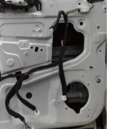
 нас "Суперпредложение" с 06/11 до
06/12. Мощному выхлопу - мощная
скидка!