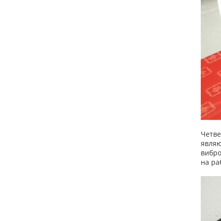
Четве
являю
вибро
на ра