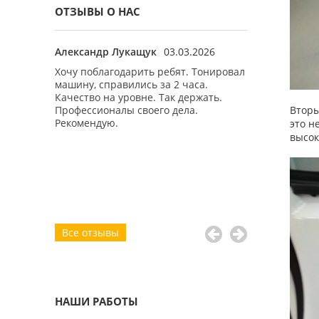
ОТЗЫВЫ О НАС
Александр Лукащук
03.03.2026
Алексей
03.1
ProLine,
Хочу поблагодарить ребят. Тонировал
Бронировал о
lo Sedan.
машину, справились за 2 часа.
в BMW F10, ре
татом
Качество на уровне. Так держать.
четко, за пар
шина стала
Профессионалы своего дела.
фары и закат
Вторы
 музыка -
Рекомендую.
пленкой, свет
это н
е по душе,
думаю защити
высок
.
спасибо коллек
к, за что
за оперативн
вно. Если
доп - только с
o -
делать, то
Все отзывы
НАШИ РАБОТЫ