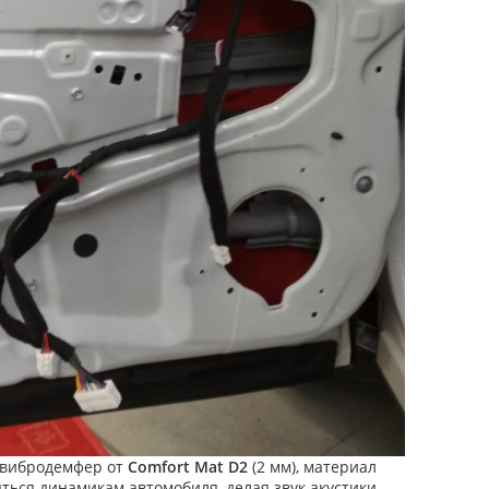
е вибродемфер от
Comfort Mat D2
(2 мм), материал
ся динамикам автомобиля, делая звук акустики