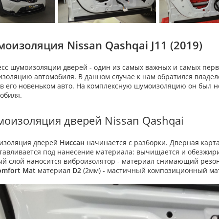
оизоляция Nissan Qashqai J11 (2019)
сс шумоизоляции дверей - один из самых важных и самых первы
золяцию автомобиля. В данном случае к нам обратился владе
в его новеньком авто. На комплексную шумоизоляцию он был не
обиля.
оизоляция дверей Nissan Qashqai
изоляция дверей
Ниссан
начинается с разборки. Дверная карта
тавливается под нанесение материала: вычищается и обезжири
й слой наносится виброизолятор - материал снимающий резона
omfort Mat
материал
D2
(2мм) - мастичный композиционный ма