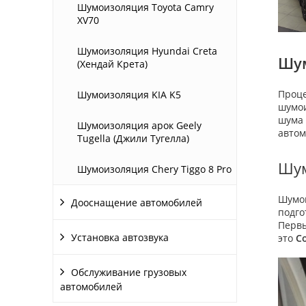
Шумоизоляция Toyota Camry
XV70
Шумоизоляция Hyundai Creta
Шум
(Хендай Крета)
Проце
Шумоизоляция KIA K5
шумои
шума 
Шумоизоляция арок Geely
автом
Tugella (Джили Тугелла)
Шум
Шумоизоляция Chery Tiggo 8 Pro
Шумо
Дооснащение автомобилей
подго
Первы
Установка автозвука
это
C
Обслуживание грузовых
автомобилей