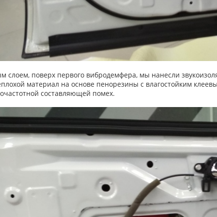
1.2020
Иван
28.09.2020
птику и противотуманки
Делал небольшой комплекс работ на
Х
бята сработали очень
Lexus в вашем автоцентре. Все
О
у часов. Полирнули мне
понравилось. Работы были
И
али бронированной
произведены быстро и качественно.
р
м слоем, поверх первого вибродемфера, мы нанесли звукоизо
 очень оживился и
Мастера все вежливые. Цены
а
еплохой материал на основе пенорезины с влагостойким клее
лся на долго. Большое
демократичные. В студии есть Wi-Fi.
п
очастотной составляющей помех.
тиву Proline Detailing
в
ую работу. Следующий
юда.