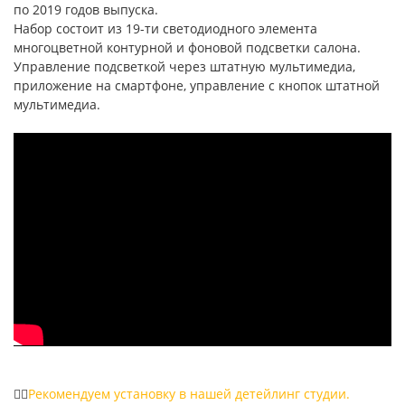
по 2019 годов выпуска.
Набор состоит из 19-ти светодиодного элемента
многоцветной контурной и фоновой подсветки салона.
Управление подсветкой через штатную мультимедиа,
приложение на смартфоне, управление с кнопок штатной
мультимедиа.
👉🏻
Peкомендуeм устaновку в нашей детейлинг студии.